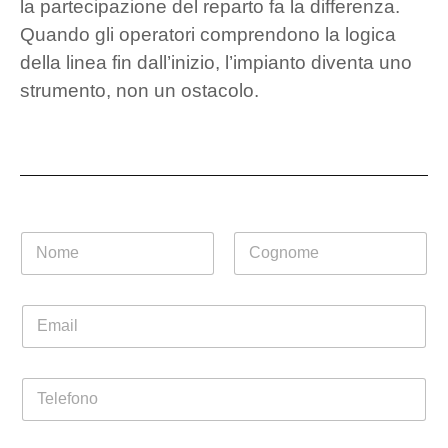
la partecipazione del reparto fa la differenza.
Quando gli operatori comprendono la logica
della linea fin dall’inizio, l’impianto diventa uno
strumento, non un ostacolo.
P
N
r
o
i
m
Nome
Cognome
v
e
a
E
*
c
m
y
a
N
i
o
T
l
m
e
*
e
l
L
e