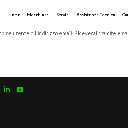
Home
Macchinari
Servizi
Assistenza Tecnica
Ca
Se
Se
 nome utente o l'indirizzo email. Riceverai tramite ema
Ind
Se
Se
Se
Set
Ind
En
Se
Set
En