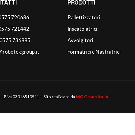
TATTI
PRODOTTI
 0575 720686
Pallettizzatori
 0575 721442
Inscatolatrici
 0575 736885
Avvolgitori
@robotekgroup.it
Formatrici e Nastratrici
. – P.iva 03016510541 – Sito realizzato da
MG Group Italia