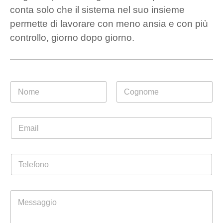
conta solo che il sistema nel suo insieme
permette di lavorare con meno ansia e con più
controllo, giorno dopo giorno.
N
o
m
Nome
Cognome
e
P
E
*
r
m
i
a
v
i
a
T
l
c
e
*
y
l
T
e
e
M
f
l
e
o
e
s
n
f
s