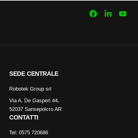
m
e
SEDE CENTRALE
Robotek Group srl
Via A. De Gasperi 44,
52037 Sansepolcro AR
CONTATTI
Tel: 0575 720686